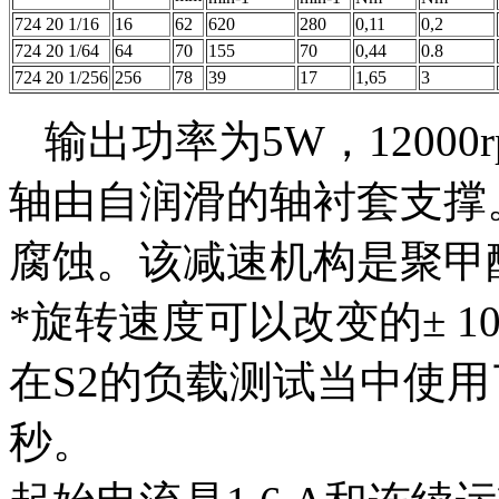
724 20 1/16
16
62
620
280
0,11
0,2
724 20 1/64
64
70
155
70
0,44
0.8
724 20 1/256
256
78
39
17
1,65
3
输出功率为5W，12000r
轴由自润滑的轴衬套支撑
腐蚀。该减速机构是聚甲
*旋转速度可以改变的± 1
在S2的负载测试当中使用了
秒。