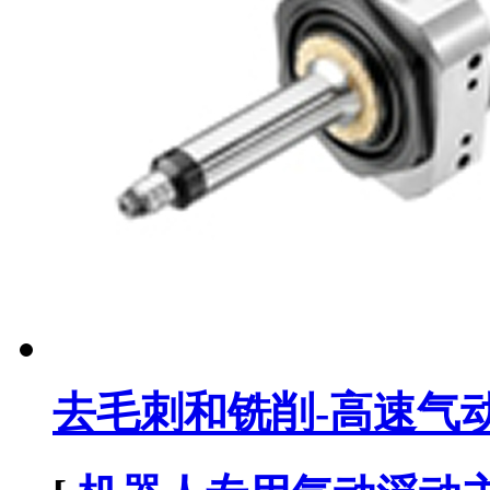
去毛刺和铣削-高速气动径