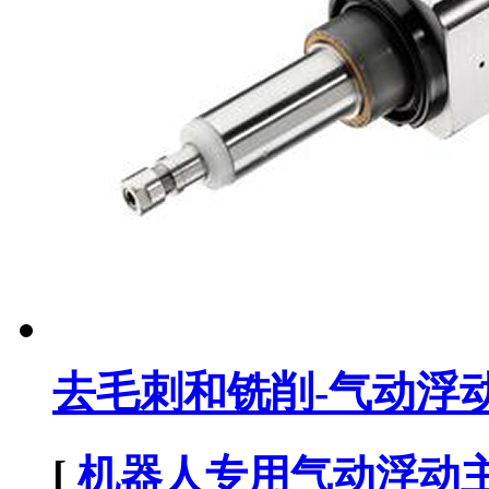
去毛刺和铣削-气动浮动主
[
机器人专用气动浮动