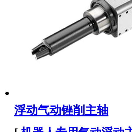
浮动气动锉削主轴